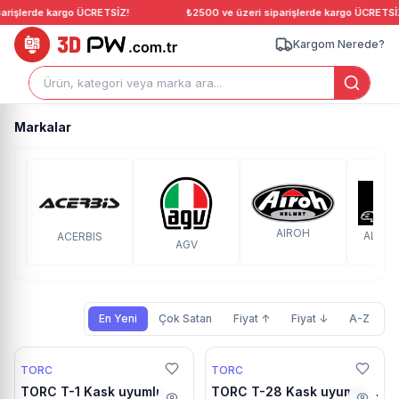
arişlerde kargo ÜCRETSİZ!
₺2500 ve üzeri siparişlerde kargo ÜCRETSİZ
Kargom Nerede?
Markalar
AIROH
ALPIN
ACERBIS
AGV
En Yeni
Çok Satan
Fiyat ↑
Fiyat ↓
A-Z
%20 Yaz indirimi
%20 Yaz indirimi
TORC
TORC
26g 12:46:15
26g 12:46:15
TORC T-1 Kask uyumlu
TORC T-28 Kask uyumlu
🔥 Çok Satan