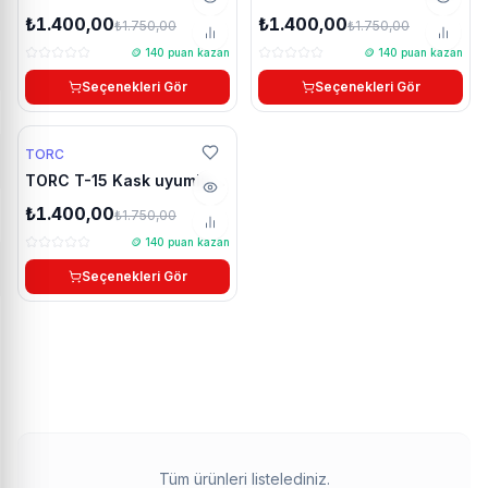
chinmounts aksiyon
chinmounts aksiyon
₺1.400,00
₺1.400,00
₺1.750,00
₺1.750,00
kamera çene bağlantı
kamera çene bağlantı
🪙
140
puan kazan
🪙
140
puan kazan
aparatı seti
aparatı seti
Seçenekleri Gör
Seçenekleri Gör
%20 Yaz indirimi
TORC
26g 12:46:15
TORC T-15 Kask uyumlu
YENİ
chinmounts aksiyon
₺1.400,00
₺1.750,00
kamera çene bağlantı
🪙
140
puan kazan
aparatı seti
Seçenekleri Gör
Tüm ürünleri listelediniz.