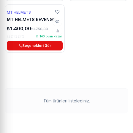
%20 Yaz indirimi
MT HELMETS
26g 12:38:03
MT HELMETS REVENGE 2
🔥 Çok Satan
Kask uyumlu chinmount
₺1.400,00
₺1.750,00
aksiyon kamera çene
🪙
140
puan kazan
bağlantı aparatı seti
Seçenekleri Gör
Tüm ürünleri listelediniz.