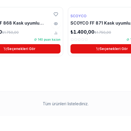
rimi
%20 Yaz indirimi
SCOYCO
:30
25g 05:09:30
F 868 Kask uyumlu
SCOYCO FF 871 Kask uyumlu
YENİ
 aksiyon kamera çene
chinmount aksiyon kamera 
0
₺1.400,00
₺1.750,00
₺1.750,00
aratı seti
bağlantı aparatı seti
🪙
140
puan kazan
🪙
Seçenekleri Gör
Seçenekleri Gör
Tüm ürünleri listelediniz.