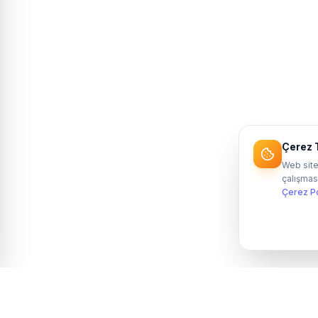
Çerez T
Web site
çalışması
Çerez Po