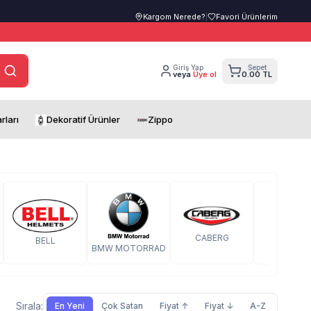
Kargom Nerede?
|
Favori Ürünlerim
Giriş Yap
Sepet
veya
Üye ol
0.00 TL
rları
Dekoratif Ürünler
Zippo
CABERG
BELL
BMW MOTORRAD
FAZER
Sırala:
En Yeni
Çok Satan
Fiyat ↑
Fiyat ↓
A-Z