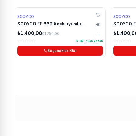
%20 Yaz indirimi
%20 Yaz indi
SCOYCO
SCOYCO
25g 05:09:30
25g 05:09
SCOYCO FF 869 Kask uyumlu
SCOYCO F
YENİ
chinmount aksiyon kamera çene
chinmount
₺1.400,00
₺1.400,0
₺1.750,00
bağlantı aparatı seti
bağlantı ap
🪙
140
puan kazan
Seçenekleri Gör