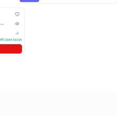
çene
140
puan kazan