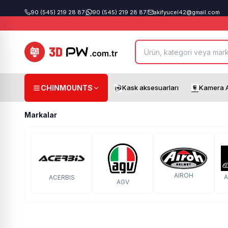
90 (545) 219 28 87
|
90 (545) 219 28 87
|
akifyucel42@gmail.com
CHINMOUNTS
Kask aksesuarları
Kamera A
Markalar
AIROH
A
ACERBIS
AGV