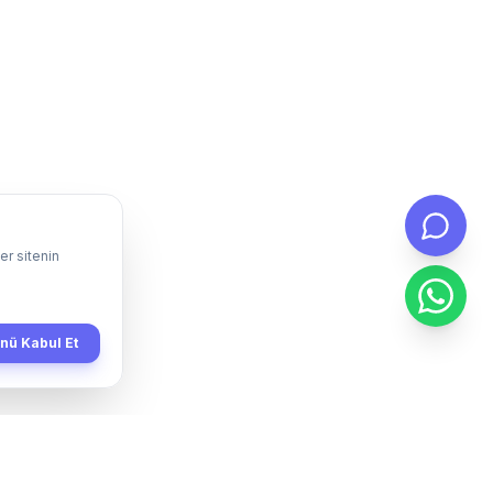
er sitenin
ü Kabul Et