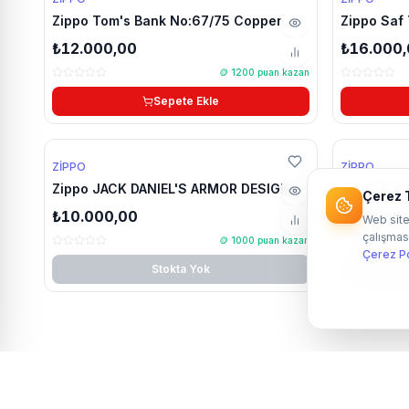
Zippo Tom's Bank No:67/75 Copper
Zippo Saf 
limitli çakmak
₺12.000,00
₺16.000
🪙
1200
puan kazan
Sepete Ekle
ZIPPO
ZIPPO
Zippo JACK DANIEL'S ARMOR DESIGN
Zippo Cam
Çerez T
(49282) | H.P Black Ice Armor 360°
çakmak
₺10.000,00
₺12.000,
Web site
MultiCut Luxury çakmak
çalışması
🪙
1000
puan kazan
Çerez Po
Stokta Yok