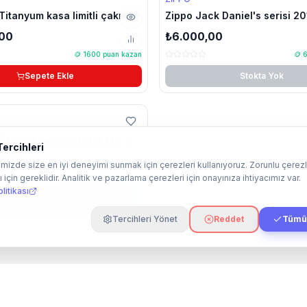
Titanyum kasa limitli çakmak
Zippo Jack Daniel's serisi 20
çakmak
,00
₺6.000,00
🪙
1600
puan kazan
🪙
Sepete Ekle
Stokta Yok
el 1932 Replica 1996 Model
ercihleri
00
mizde size en iyi deneyimi sunmak için çerezleri kullanıyoruz. Zorunlu çerezl
 için gereklidir. Analitik ve pazarlama çerezleri için onayınıza ihtiyacımız var.
🪙
1200
puan kazan
litikası
Stokta Yok
Tercihleri Yönet
Reddet
Tümün