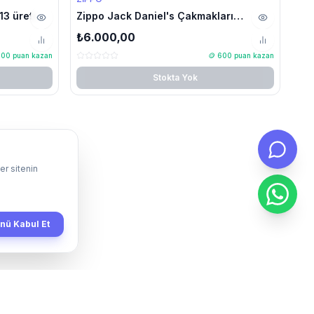
13 üretim
Zippo Jack Daniel's Çakmakları
(Yüksek Cilalı Pirinç Amblemi)
₺6.000,00
600
puan kazan
🪙
600
puan kazan
Stokta Yok
er sitenin
ü Kabul Et