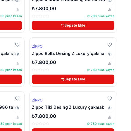
model çakmak
₺7.800,00
760
puan kazan
🪙
780
puan kazan
Sepete Ekle
ZIPPO
y çakmak
Zippo Bolts Desing Z Luxury çakmak
₺7.800,00
780
puan kazan
🪙
780
puan kazan
Sepete Ekle
🔥 Çok Satan
ZIPPO
986 tarihli
Zippo Tiki Desing Z Luxury çakmak
₺7.800,00
780
puan kazan
🪙
780
puan kazan