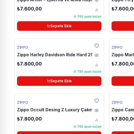
Tasarımı 91090
₺7.600,00
₺7.600,0
🪙
760
puan kazan
Sepete Ekle
🔥 Çok Satan
YENİ
ZIPPO
ZIPPO
🔥 Çok Satan
Zippo Harley Davidson Ride Hard 2007
Zippo Mar
üretim çakmak
model ça
₺7.800,00
₺7.800,0
🪙
780
puan kazan
Sepete Ekle
YENİ
ZIPPO
ZIPPO
Zippo Occult Desing Z Luxury Çakmak
Zippo Cam
çakmak
₺7.800,00
₺7.800,0
🪙
780
puan kazan