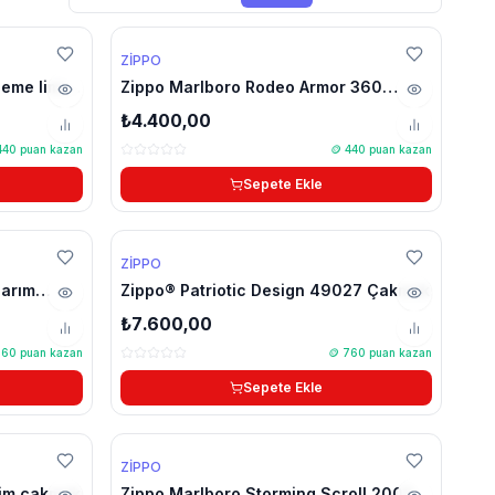
ZIPPO
eme limitli
Zippo Marlboro Rodeo Armor 360
işleme limitli çakmak
₺4.400,00
440
puan kazan
🪙
440
puan kazan
Sepete Ekle
ZIPPO
sarım
Zippo® Patriotic Design 49027 Çakmak
po Orijinal
₺7.600,00
760
puan kazan
🪙
760
puan kazan
Sepete Ekle
YENİ
ZIPPO
🔥 Çok Satan
tim çakmak
Zippo Marlboro Storming Scroll 2003