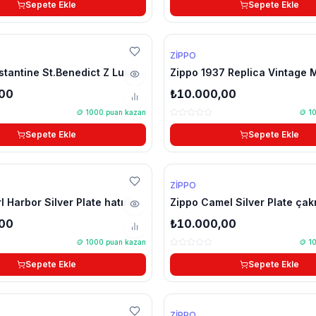
Sepete Ekle
Sepete Ekle
YENİ
ZIPPO
🔥 Çok Satan
tantine St.Benedict Z Luxury
Zippo 1937 Replica Vintage 
Silver Plate çakmak
,00
₺10.000,00
🪙
1000
puan kazan
🪙
1
Sepete Ekle
Sepete Ekle
ZIPPO
l Harbor Silver Plate hatıra
Zippo Camel Silver Plate ça
,00
₺10.000,00
🪙
1000
puan kazan
🪙
1
Sepete Ekle
Sepete Ekle
🔥 Çok Satan
ZIPPO