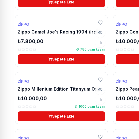
Sepete Ekle
🔥 Çok Satan
ZIPPO
ZIPPO
Zippo Camel Joe's Racing 1994 üretim
Zippo Cons
çakmak
çakmak
₺7.800,00
₺10.000
🪙
780
puan kazan
Sepete Ekle
YENİ
🔥 Çok Satan
ZIPPO
ZIPPO
🔥 Çok Satan
Zippo Millenium Edition Titanyum One
Zippo Pear
World One Future çakmak
çakmak
₺10.000,00
₺10.000
🪙
1000
puan kazan
Sepete Ekle
🔥 Çok Satan
ZIPPO
ZIPPO