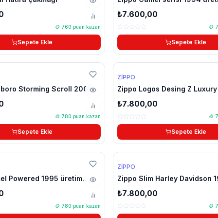
0
₺7.600,00
🪙
760
puan kazan
🪙
Sepete Ekle
Sepete Ekle
ZIPPO
lboro Storming Scroll 2003
Zippo Logos Desing Z Luxur
kmak
0
₺7.800,00
🪙
780
puan kazan
🪙
Sepete Ekle
Sepete Ekle
ZIPPO
el Powered 1995 üretim
Zippo Slim Harley Davidson 1
çakmak
0
₺7.800,00
🪙
780
puan kazan
🪙