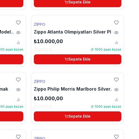
Sepete Ekle
YENİ
ZIPPO
Model
Zippo Atlanta Olimpiyatları Silver Plate
çakmak
₺10.000,00
000
puan kazan
🪙
1000
puan kazan
Sepete Ekle
ZIPPO
kmak
Zippo Philip Morris Marlboro Silver
Plate hatıra çakmak
₺10.000,00
000
puan kazan
🪙
1000
puan kazan
Sepete Ekle
🔥 Çok Satan
ZIPPO