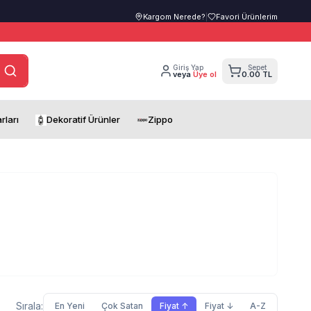
Kargom Nerede?
|
Favori Ürünlerim
Giriş Yap
Sepet
veya
Üye ol
0.00 TL
rları
Dekoratif Ürünler
Zippo
Sırala:
En Yeni
Çok Satan
Fiyat ↑
Fiyat ↓
A-Z