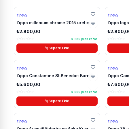
ZIPPO
ZIPPO
Zippo millenium chrome 2015 üretim
Zippo logo
çakmak
çakmak
₺2.800,00
₺2.800,0
🪙
280
puan kazan
Sepete Ekle
ZIPPO
ZIPPO
Zippo Constantine St.Benedict Burning
Zippo Came
Gangs plakalı tasarım armor zippo
1993 üret
₺5.600,00
₺7.600,0
🪙
560
puan kazan
Sepete Ekle
YENİ
YENİ
ZIPPO
ZIPPO
🔥 Çok Satan
Zippo Armor® Ejderha ve Anka Kuşu
Zippo 75.y