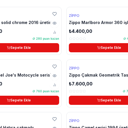
ZIPPO
 solid chrome 2016 üretim
Zippo Marlboro Armor 360 işl
çakmak
0
₺4.400,00
🪙
280
puan kazan
🪙
Sepete Ekle
Sepete Ekle
ZIPPO
l Joe's Motocycle serisi
Zippo Çakmak Geometrik Ta
im çakmak
49079 Zırhlı Çoklu Kesim Zip
0
₺7.600,00
ABD
🪙
760
puan kazan
🪙
Sepete Ekle
Sepete Ekle
ZIPPO
ıl Hatıra çakmağı
Zippo Camel serisi 1994 üre