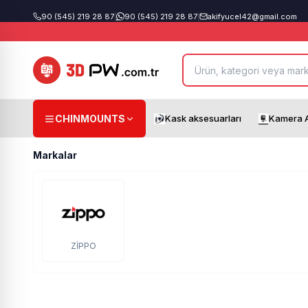
90 (545) 219 28 87
|
90 (545) 219 28 87
|
akifyucel42@gmail.com
CHINMOUNTS
Kask aksesuarları
Kamera A
Markalar
ZİPPO