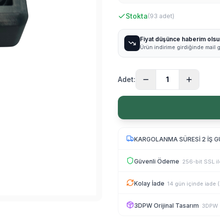
Stokta
(
93
adet)
Fiyat düşünce haberim olsu
Ürün indirime girdiğinde mail
Adet:
1
KARGOLANMA SÜRESİ 2 İŞ 
Güvenli Ödeme
256-bit SSL i
Kolay İade
14 gün içinde iade 
3DPW Orijinal Tasarım
3DPW M