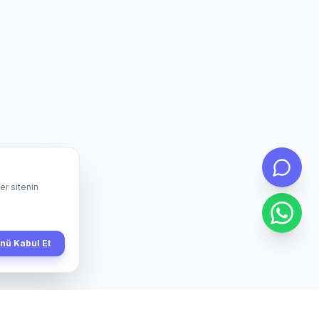
er sitenin
ü Kabul Et