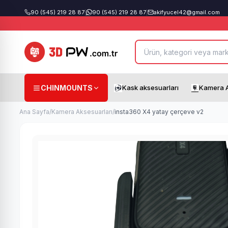
90 (545) 219 28 87
|
90 (545) 219 28 87
|
akifyucel42@gmail.com
CHINMOUNTS
Kask aksesuarları
Kamera A
Ana Sayfa
/
Kamera Aksesuarları
/
insta360 X4 yatay çerçeve v2