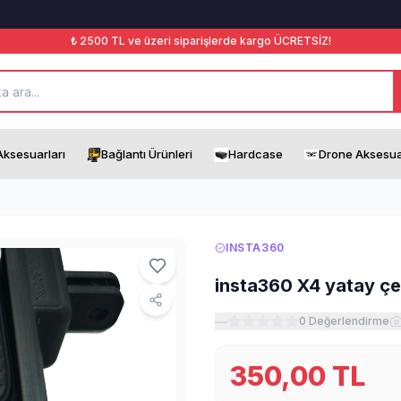
₺ 2500 TL ve üzeri siparişlerde kargo ÜCRETSİZ!
ksesuarları
Bağlantı Ürünleri
Hardcase
Drone Aksesua
INSTA360
insta360 X4 yatay ç
—
0
Değerlendirme
350,00
TL