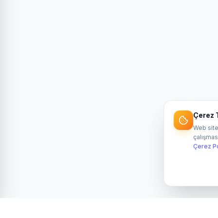
Çerez T
Web site
çalışması
Çerez Po