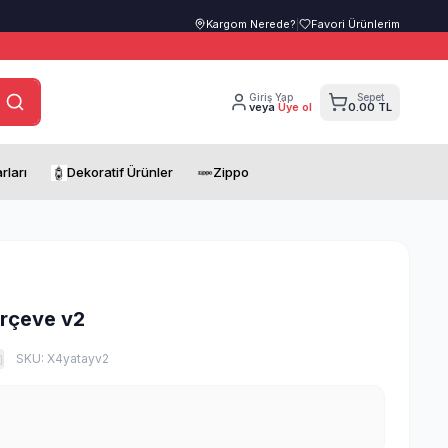
Kargom Nerede?
|
Favori Ürünlerim
Giriş Yap
Sepet
veya
Üye ol
0.00 TL
rları
Dekoratif Ürünler
Zippo
erçeve v2
SKU:
X4yatayv2