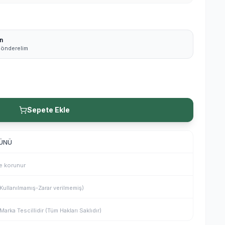
n
 gönderelim
Sepete Ekle
GÜNÜ
le korunur
(Kullanılmamış-Zarar verilmemiş)
arka Tescillidir (Tüm Hakları Saklıdır)