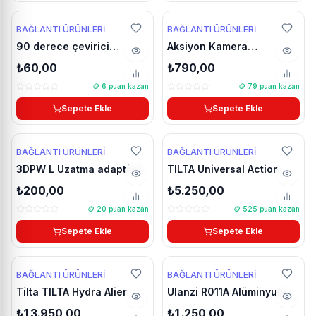
YENİ
YENİ
BAĞLANTI ÜRÜNLERI
BAĞLANTI ÜRÜNLERI
90 derece çevirici
Aksiyon Kamera
Uzatma adaptörü pivot
Chinmounts PRO aksesuar
₺60,00
₺790,00
seti
paketi
🪙
6
puan kazan
🪙
79
puan kazan
Sepete Ekle
Sepete Ekle
BAĞLANTI ÜRÜNLERI
BAĞLANTI ÜRÜNLERI
3DPW L Uzatma adaptörü
TILTA Universal Action
Camera Suction Cup
₺200,00
₺5.250,00
(4.5'') Mounting Kit TA-
🪙
20
puan kazan
🪙
525
puan kazan
USC-45-MK
Sepete Ekle
Sepete Ekle
🔥 Çok Satan
BAĞLANTI ÜRÜNLERI
BAĞLANTI ÜRÜNLERI
Tilta TILTA Hydra Alien
Ulanzi R011A Alüminyum
Mini Ultimake Kit - Desert
Süper Clamp Kelepçe
₺13.950,00
₺1.250,00