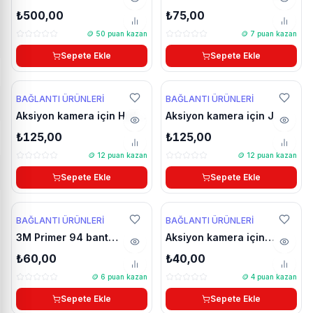
Aksiyon kameralar için V11
kamera bant seti
₺500,00
₺75,00
UZUN MODEL Dikey çekim
🪙
50
puan kazan
🪙
7
puan kazan
aparatı
Sepete Ekle
Sepete Ekle
BAĞLANTI ÜRÜNLERI
BAĞLANTI ÜRÜNLERI
Aksiyon kamera için Hızlı
Aksiyon kamera için J
tak çıkar vida seti
Hook hızlı tak çıkar ve
₺125,00
₺125,00
vida seti
🪙
12
puan kazan
🪙
12
puan kazan
Sepete Ekle
Sepete Ekle
YENİ
🔥 Çok Satan
BAĞLANTI ÜRÜNLERI
BAĞLANTI ÜRÜNLERI
3M Primer 94 bant
Aksiyon kamera için
yapışkan arttırıcı mendil
bağlantı vidası
₺60,00
₺40,00
🪙
6
puan kazan
🪙
4
puan kazan
Sepete Ekle
Sepete Ekle