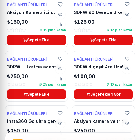
YENİ
YENİ
BAĞLANTI ÜRÜNLERI
BAĞLANTI ÜRÜNLERI
Aksiyon Kamera için
3DPW 90 Derece dikey
güvenlik tokası
çevirici kısa adaptör
₺150,00
₺125,00
🪙
15
puan kazan
🪙
12
puan kazan
Sepete Ekle
Sepete Ekle
YENİ
BAĞLANTI ÜRÜNLERI
BAĞLANTI ÜRÜNLERI
3DPW L Uzatma adaptörü
3DPW 4 çeşit Ara Uzatma
100mm
adaptörü pivot kolu
₺250,00
₺100,00
🪙
25
puan kazan
🪙
10
puan kazan
Sepete Ekle
Seçenekleri Gör
YENİ
BAĞLANTI ÜRÜNLERI
BAĞLANTI ÜRÜNLERI
insta360 Go ultra çerçeve
Aksiyon kamera ve tripod
frame çene bağlantısı
için 1/4 METAL çevirici
₺350,00
₺250,00
adaptör
🪙
35
puan kazan
🪙
25
puan kazan