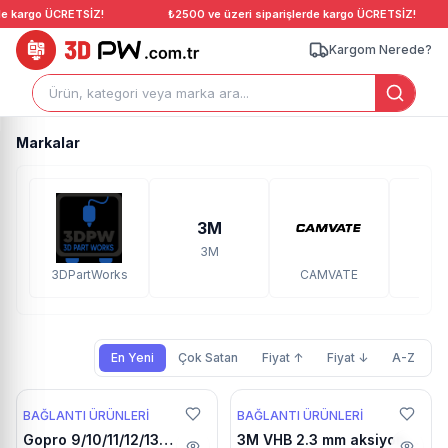
e kargo ÜCRETSİZ!
₺2500 ve üzeri siparişlerde kargo ÜCRETSİZ!
Kargom Nerede?
Markalar
3M
3M
D
3DPartWorks
CAMVATE
En Yeni
Çok Satan
Fiyat ↑
Fiyat ↓
A-Z
BAĞLANTI ÜRÜNLERI
BAĞLANTI ÜRÜNLERI
Gopro 9/10/11/12/13
3M VHB 2.3 mm aksiyon