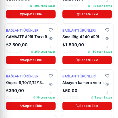
Beige 170HDA-T15-C-DB
🪙
1395
puan kazan
🪙
125
puan kazan
Sepete Ekle
Sepete Ekle
YENİ
BAĞLANTI ÜRÜNLERI
BAĞLANTI ÜRÜNLERI
CAMVATE ARRI Tarzı Rozet
SmallRig 4249 ARRI
Montaj Uzatma Adaptörü
Rosette Montajlı Süper
₺2.500,00
₺1.500,00
(Çift M6 Erkek Vida)
Clamp
🪙
250
puan kazan
🪙
150
puan kazan
Sepete Ekle
Sepete Ekle
🔥 Çok Satan
YENİ
BAĞLANTI ÜRÜNLERI
BAĞLANTI ÜRÜNLERI
Gopro 9/10/11/12/13
Aksiyon kamera ve tripod
Aksiyon kameralar için V9
için 1/4 çevirici adaptör
₺390,00
₺50,00
MODEL Dikey çekim
🪙
39
puan kazan
🪙
5
puan kazan
aparatı
Sepete Ekle
Sepete Ekle