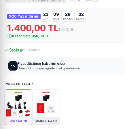
—
0
Değerlendirme
SKU:
NOLANX552
23
09
28
21
%
20
Yaz indirimi
GÜN
SAAT
DAKIKA
SANIYE
1.400,00
TL
1.750,00
TL
Kazancınız:
350,00
TL
Stokta
(
500
adet)
Fiyat düşünce haberim olsun
Ürün indirime girdiğinde mail gönderelim
PACK
:
PRO PACK
PRO PACK
SIMPLE PACK