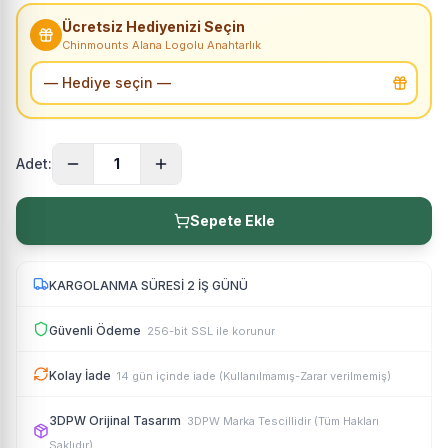
Ücretsiz Hediyenizi Seçin
Chinmounts Alana Logolu Anahtarlık
Adet:
1
Sepete Ekle
KARGOLANMA SÜRESİ 2 İŞ GÜNÜ
Güvenli Ödeme
256-bit SSL ile korunur
Kolay İade
14 gün içinde iade (Kullanılmamış-Zarar verilmemiş)
3DPW Orijinal Tasarım
3DPW Marka Tescillidir (Tüm Hakları
Saklıdır)