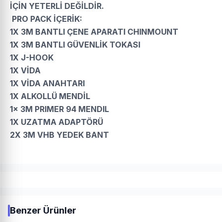
İÇİN YETERLİ DEĞİLDİR.
PRO PACK İÇERİK:
1X 3M BANTLI ÇENE APARATI CHINMOUNT
1X 3M BANTLI GÜVENLİK TOKASI
1X J-HOOK
1X VİDA
1X VİDA ANAHTARI
1X ALKOLLÜ MENDİL
1x 3M PRIMER 94 MENDIL
1X UZATMA ADAPTÖRÜ
2X 3M VHB YEDEK BANT
Benzer Ürünler