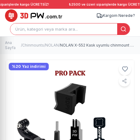
parişlerde kargo ÜCRETSİZ!
₺2500 ve üzeri siparişlerde kargo ÜCRETSİ
Kargom Nerede?
Ana
/
Chinmounts
/
NOLAN
/
NOLAN X-552 Kask uyumlu chinmount aksiyon kamera çene bağlantı aparatı seti
Sayfa
%
20
Yaz indirimi