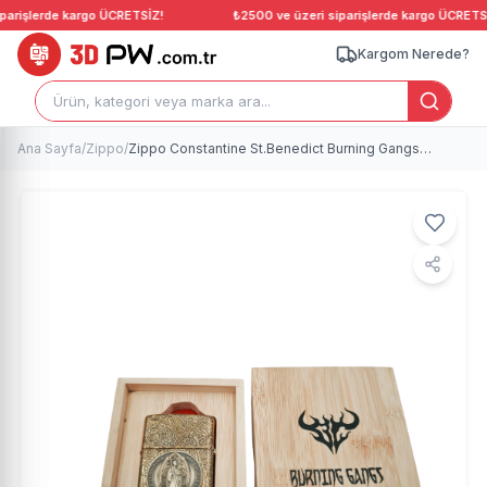
arişlerde kargo ÜCRETSİZ!
₺2500 ve üzeri siparişlerde kargo ÜCRETSİZ
Kargom Nerede?
Ana Sayfa
/
Zippo
/
Zippo Constantine St.Benedict Burning Gangs plakalı tasarım armor zippo