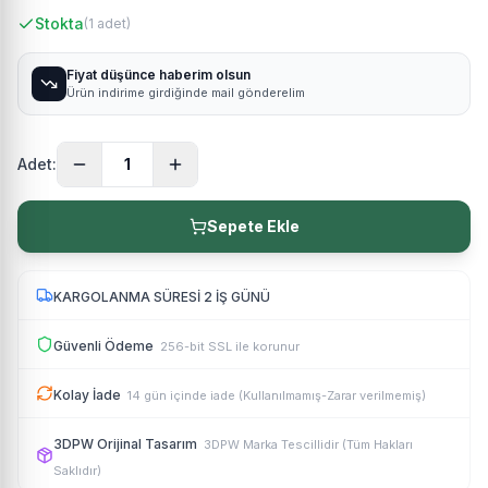
Stokta
(
1
adet)
Fiyat düşünce haberim olsun
Ürün indirime girdiğinde mail gönderelim
Adet:
1
Sepete Ekle
KARGOLANMA SÜRESİ 2 İŞ GÜNÜ
Güvenli Ödeme
256-bit SSL ile korunur
Kolay İade
14 gün içinde iade (Kullanılmamış-Zarar verilmemiş)
3DPW Orijinal Tasarım
3DPW Marka Tescillidir (Tüm Hakları
Saklıdır)